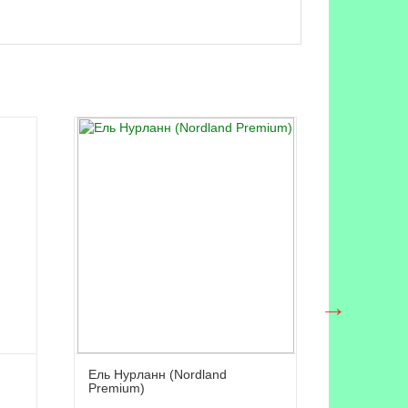
Ель Нурланн (Nordland
Ель Оклен
Premium)
Hinged)