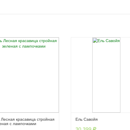
 Лесная красавица стройная
Ель Савойя
еная с лампочками
30 399