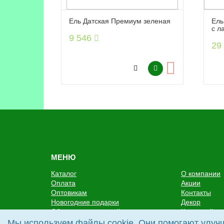
Ель Датская Премиум зеленая
Ель
с л
9 546
29
МЕНЮ
Каталог
О компании
Оплата
Акции
Оптовикам
Контакты
Новогодние подарки
Декор
Сбор пожертвований
Карта сайта
Мы используем файлы cookie. Они помогают улучш