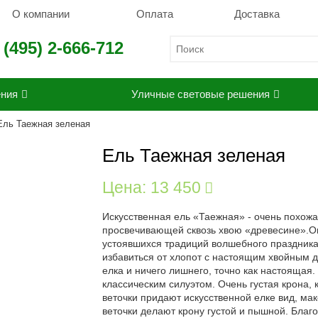
О компании
Оплата
Доставка
 (495) 2-666-712
ения
Уличные световые решения
Ель Таежная зеленая
Ель Таежная зеленая
Цена:
13 450
Искусственная ель «Таежная» - очень похож
просвечивающей сквозь хвою «древесине».Он
устоявшихся традиций волшебного праздника 
избавиться от хлопот с настоящим хвойным 
елка и ничего лишнего, точно как настоящая.
классическим силуэтом. Очень густая крона, 
веточки придают искусственной елке вид, ма
веточки делают крону густой и пышной. Благ