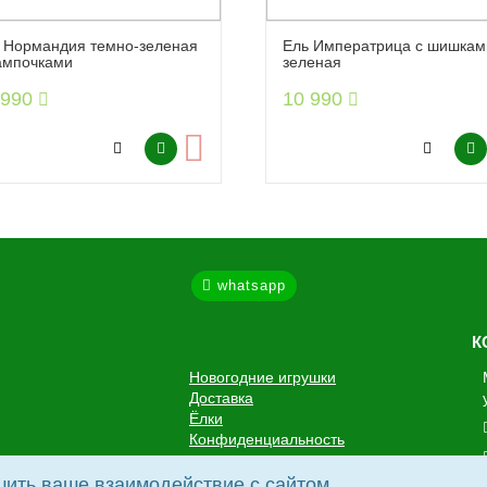
 Нормандия темно-зеленая
Ель Императрица с шишкам
ампочками
зеленая
 990
10 990
whatsapp
К
Новогодние игрушки
Доставка
Ёлки
Конфиденциальность
ить ваше взаимодействие с сайтом.