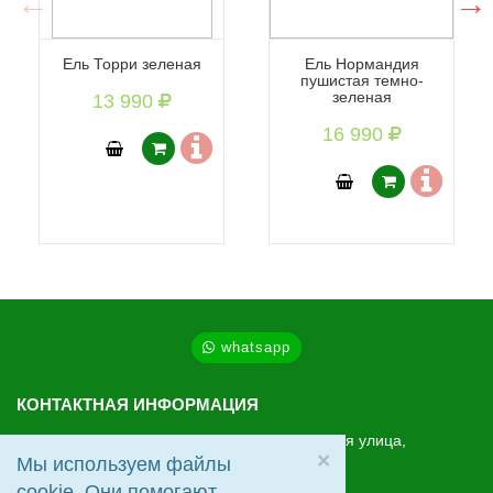
Ель Торри зеленая
Ель Нормандия
пушистая темно-
зеленая
13 990
16 990
whatsapp
КОНТАКТНАЯ ИНФОРМАЦИЯ
МО, Ленинский г.о., Видное, Старо-Нагорная улица,
×
20
Мы используем файлы
cookie. Они помогают
+7 (495) 2-666-712