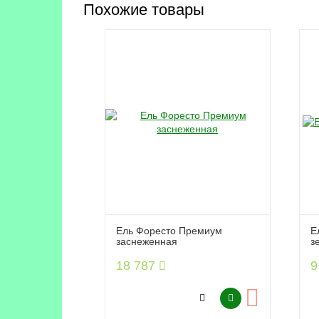
Похожие товары
Ель Форесто Премиум
Е
заснеженная
з
18 787
9