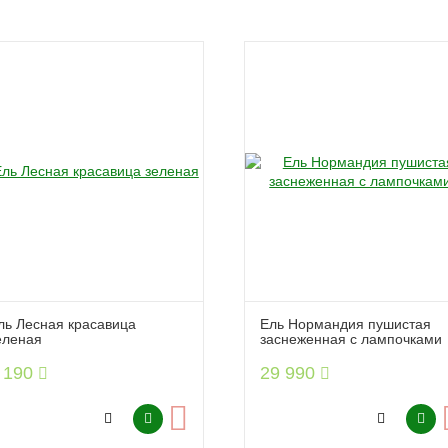
ль Лесная красавица
Ель Нормандия пушистая
еленая
заснеженная с лампочками
 190
29 990