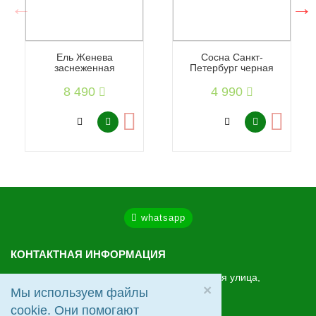
Ель Женева
Сосна Санкт-
заснеженная
Петербург черная
8 490
4 990
whatsapp
КОНТАКТНАЯ ИНФОРМАЦИЯ
МО, Ленинский г.о., Видное, Старо-Нагорная улица,
×
20
Мы используем файлы
cookie. Они помогают
+7 (495) 2-666-712