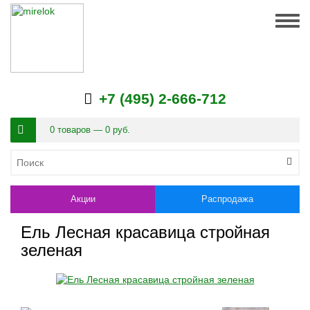
Togg
navig
+7 (495) 2-666-712
0 товаров — 0 руб.
Акции
Распродажа
Ель Лесная красавица стройная
зеленая