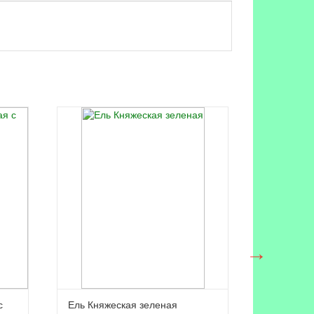
с
Ель Княжеская зеленая
Ель Марс