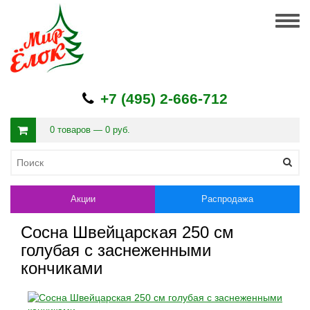
Togg
navig
+7 (495) 2-666-712
0 товаров — 0 руб.
Акции
Распродажа
Сосна Швейцарская 250 см
голубая с заснеженными
кончиками