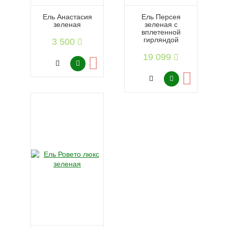
Ель Анастасия
Ель Персея
зеленая
зеленая с
вплетенной
гирляндой
3 500
19 099