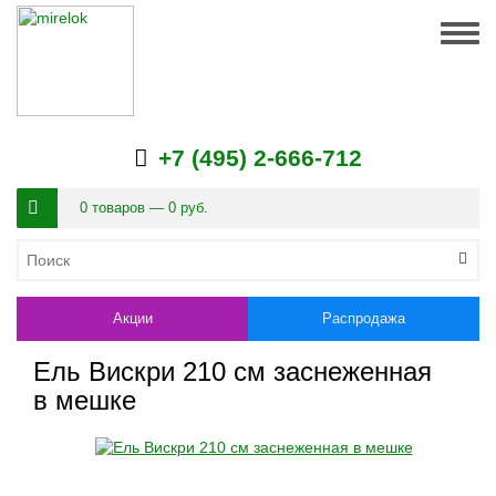
Togg
navig
+7 (495) 2-666-712
0 товаров — 0 руб.
Акции
Распродажа
Ель Вискри 210 см заснеженная
в мешке