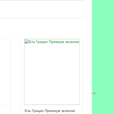
Ель Грацио Премиум зеленая
Ель Стил