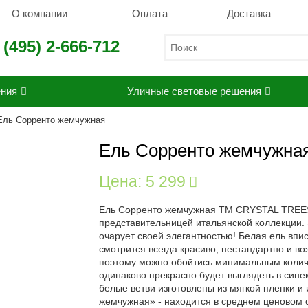
О компании
Оплата
Доставка
 (495) 2-666-712
ения
Уличные световые решения
Ель Сорренто жемчужная
Ель Сорренто жемчужна
Цена:
5 299
Ель Сорренто жемчужная ТМ CRYSTAL TREES 
представительницей итальянской коллекции.
очарует своей элегантностью! Белая ель впи
смотрится всегда красиво, нестандартно и в
поэтому можно обойтись минимальным количе
одинаково прекрасно будет выглядеть в син
белые ветви изготовлены из мягкой пленки 
жемчужная» - находится в среднем ценовом 