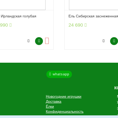
 Ирландская голубая
Ель Сибирская заснеженна
 990
24 690
whatsapp
К
Новогодние игрушки
Доставка
Ёлки
Конфиденциальность