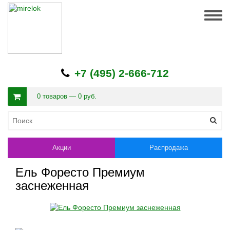
Togg
navig
+7 (495) 2-666-712
0 товаров — 0 руб.
Акции
Распродажа
Ель Форесто Премиум
заснеженная