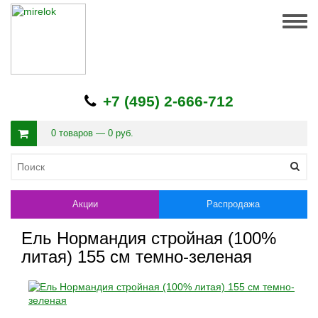
Togg
navig
+7 (495) 2-666-712
0 товаров — 0 руб.
Акции
Распродажа
Ель Нормандия стройная (100%
литая) 155 см темно-зеленая