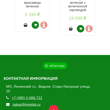
красавица
зеленая с
зеленая
вплетенной
гирляндой
9 190
19 099
whatsapp
КОНТАКТНАЯ ИНФОРМАЦИЯ
МО, Ленинский г.о., Видное, Старо-Нагорная улица,
20
+7 (495) 2-666-712
zakaz@mirelok.ru