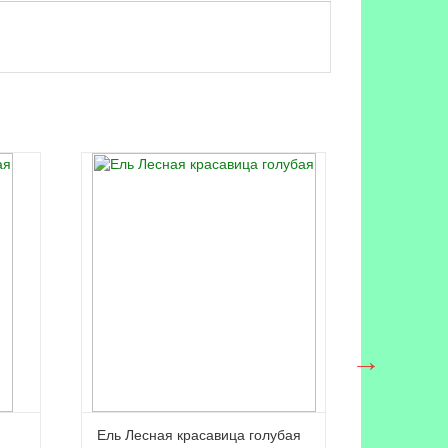
Ель Лесная красавица голубая
Ель Княж