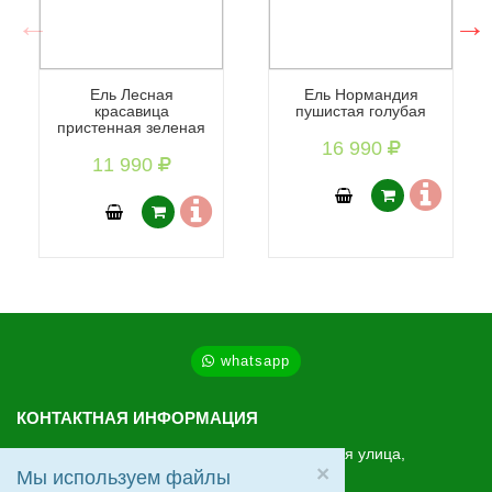
Ель Лесная
Ель Нормандия
красавица
пушистая голубая
пристенная зеленая
16 990
11 990
whatsapp
КОНТАКТНАЯ ИНФОРМАЦИЯ
МО, Ленинский г.о., Видное, Старо-Нагорная улица,
×
20
Мы используем файлы