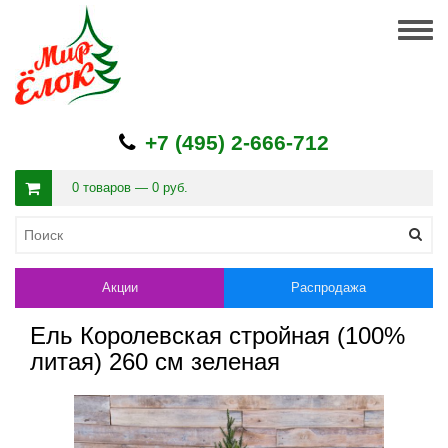
Togg
navig
+7 (495) 2-666-712
0 товаров — 0 руб.
Акции
Распродажа
Ель Королевская стройная (100%
литая) 260 см зеленая