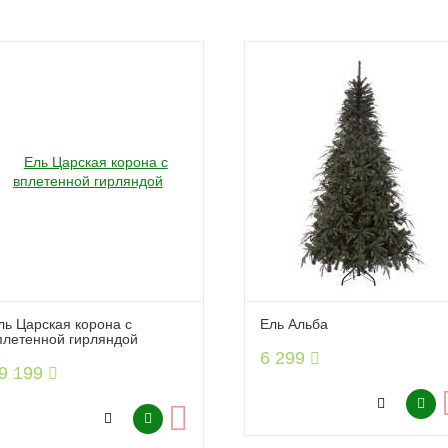
ль Царская корона с
Ель Альба
плетенной гирляндой
6 299
9 199