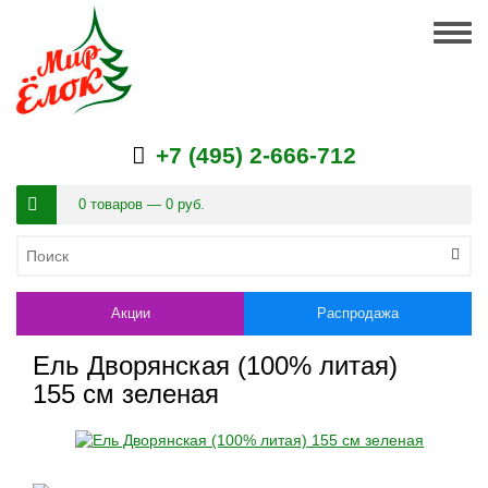
Togg
navig
+7 (495) 2-666-712
0 товаров — 0 руб.
Акции
Распродажа
Ель Дворянская (100% литая)
155 см зеленая