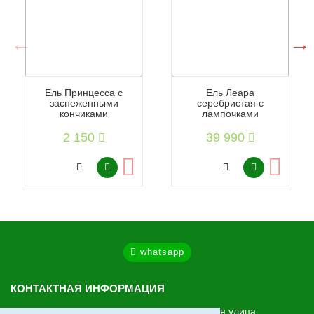
Ель Принцесса с
Ель Леара
заснеженными
серебристая с
кончиками
лампочками
2 150
39 990
whatsapp
КОНТАКТНАЯ ИНФОРМАЦИЯ
МО, Ленинский г.о., Видное, Старо-Нагорная улица,