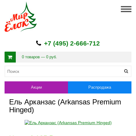
Togg
navig
+7 (495) 2-666-712
0 товаров — 0 руб.
Акции
Распродажа
Ель Арканзас (Arkansas Premium
Hinged)